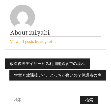
About miyabi
View all posts by miyabi →
放課後等デイサービス利用開始までの流れ
投
稿
学童と放課後デイ、どっちが良いの？保護者の声
ナ
ビ
ゲ
検
索:
ー